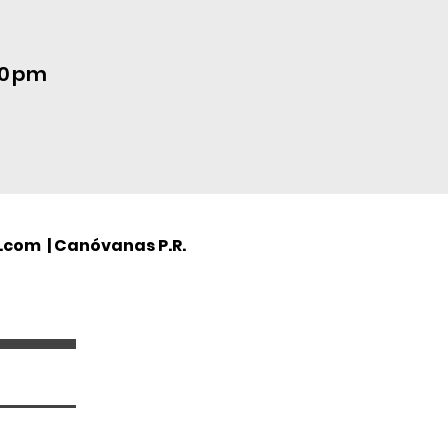
00 pm
o.com
| Canóvanas P.R.